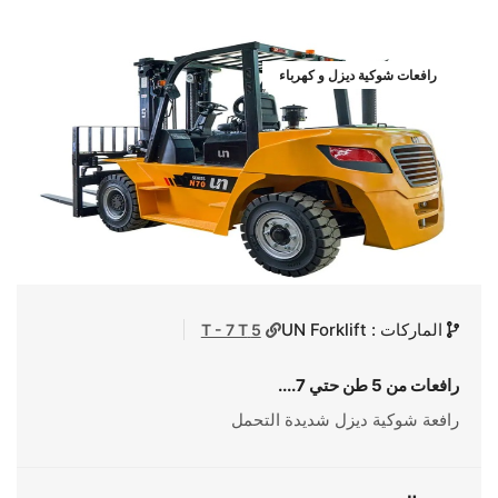
رافعات شوكية ديزل و كهرباء
الماركات : UN Forklift
5 T - 7 T
رافعات من 5 طن حتي 7....
رافعة شوكية ديزل شديدة التحمل