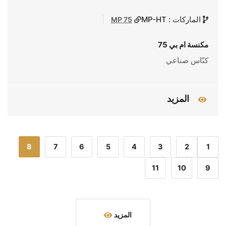
الماركات : MP-HT
MP 75
مكنسة ام بي 75
كنّاس صناعي
المزيد
8
7
6
5
4
3
2
1
11
10
9
المزيد