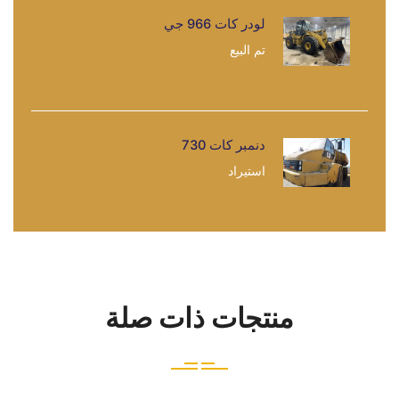
لودر كات 966 جي
تم البيع
دنمبر كات 730
استيراد
منتجات ذات صلة