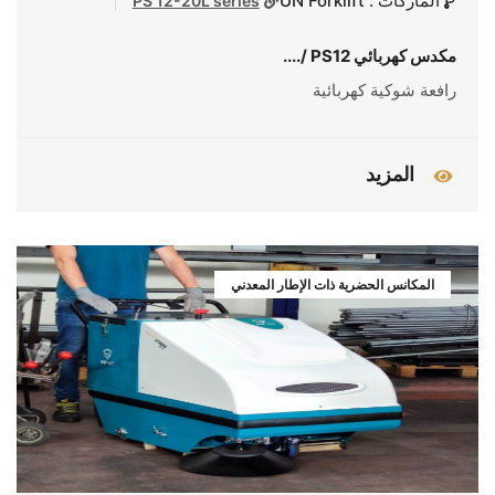
الماركات : UN Forklift
PS 12-20L series
مكدس كهربائي PS12 /....
رافعة شوكية كهربائية
المزيد
المكانس الحضرية ذات الإطار المعدني