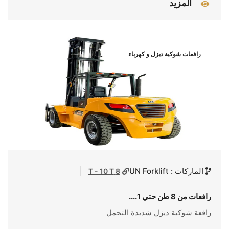
المزيد
رافعات شوكية ديزل و كهرباء
الماركات : UN Forklift
8 T - 10 T
رافعات من 8 طن حتي 1....
رافعة شوكية ديزل شديدة التحمل