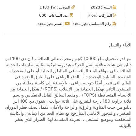
السنة :
2023
الموديل :
D100 sw
الماركات :
Fiori
عدد الساعات :
000
رقم المسلسل :
غير محدد
السعر :
غير محدد
الأداء والتنقل
مع قدرة تحميل تبلغ 10000 كجم ومحرك عالي الطاقة ، فإن دي 100 اس
دبليو هي شاحنة قلابة لنقل الحركة هيدروستاتيكية مثالية لتطبيقات الخدمة
الشاقة ، في مواقع البناء الواقعة في المناطق الجبلية أو على المنحدرات
الشديدة. السيارة الوحيدة ذات الدفع الرباعي على الطرق الوعرة في
العالم التي تتميز أيضًا بتوجيه رباعي ، بالإضافة إلى كابينة مغلقة من
المستوى الثاني بهيكل الحماية من الانقلاب (ROPS) / هيكل الحماية من
الأجسام المتساقطة (FOPS) ، ومقعد السائق القابل للانعكاس وجسم
قلابة بزاوية 180 درجة للتفريغ على ثلاثة جوانب ، يتفوق دي 100 اس
دبليو من حيث المناولة والرؤية والراحة والأمان. يكمل نصف قطر الدوران
الصغير ، والمحور الأمامي المتأرجح مع نظام الحد من الإمالة ، والكابينة
المنخفضة وموضع المشغل ، الحزمة المقدمة لهذا الطراز الذي يفخر
بالنهاية.