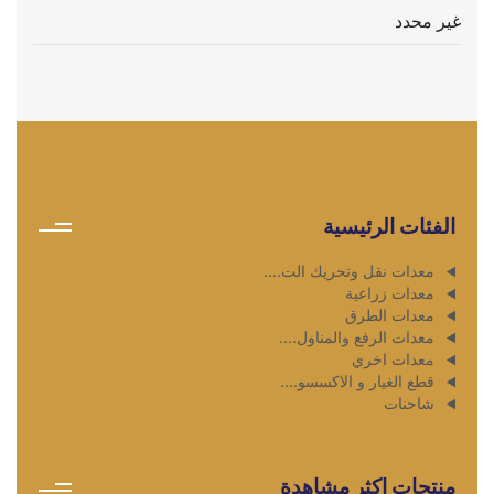
غير محدد
الفئات الرئيسية
معدات نقل وتحريك الت....
معدات زراعية
معدات الطرق
معدات الرفع والمناول....
معدات اخري
قطع الغيار و الاكسسو....
شاحنات
منتجات اكثر مشاهدة