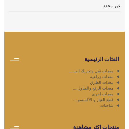
غير محدد
الفئات الرئيسية
معدات نقل وتحريك الت....
معدات زراعية
معدات الطرق
معدات الرفع والمناول....
معدات اخري
قطع الغيار و الاكسسو....
شاحنات
منتجات اكثر مشاهدة